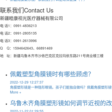
联系我们
Contact Us
新疆睦康视光医疗器械有限公司
电 话1：0991-4836213
电 话2：0991-2805135
电 话3：0991-2613996
Q Q：1594642643、66891469
地 址：新疆乌鲁木齐市沙依巴克区克拉玛依东路211号商业楼三楼
​佩戴塑型角膜镜时有哪些顾虑？
2022-12-29 12:27:37
角膜塑形镜是一种隐形眼镜。孩子们能独自做吗？佩戴角膜塑形镜需
More +
乌鲁木齐角膜塑形镜如何调节近视的改
2022-11-22 01:29:55