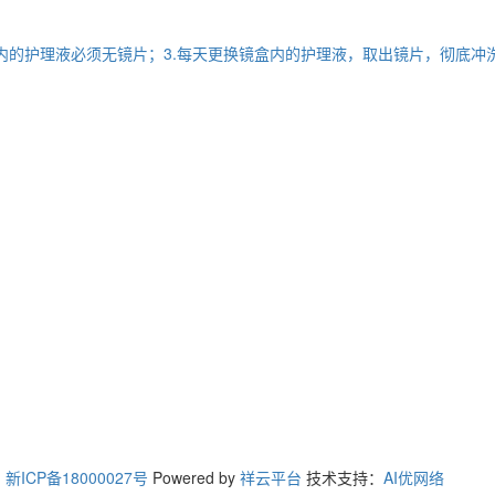
内的护理液必须无镜片；3.每天更换镜盒内的护理液，取出镜片，彻底冲洗干
：
新ICP备18000027号
Powered by
祥云平台
技术支持：
AI优网络