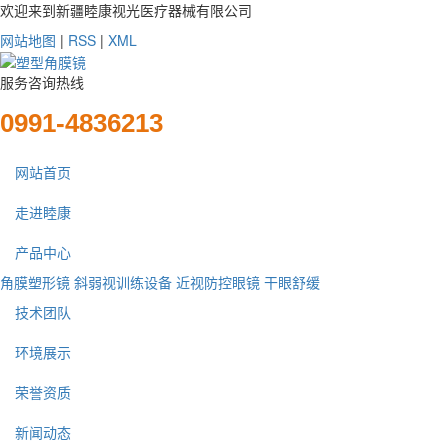
欢迎来到新疆睦康视光医疗器械有限公司
网站地图
|
RSS
|
XML
服务咨询热线
0991-4836213
网站首页
走进睦康
产品中心
角膜塑形镜
斜弱视训练设备
近视防控眼镜
干眼舒缓
技术团队
环境展示
荣誉资质
新闻动态